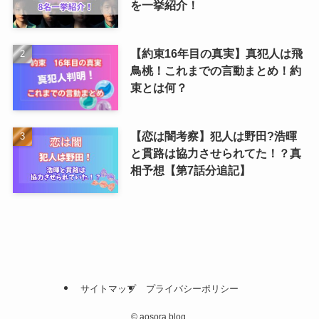
を一挙紹介！
【約束16年目の真実】真犯人は飛
鳥桃！これまでの言動まとめ！約
束とは何？
【恋は闇考察】犯人は野田?浩暉
と貫路は協力させられてた！？真
相予想【第7話分追記】
サイトマップ
プライバシーポリシー
©
aosora blog.