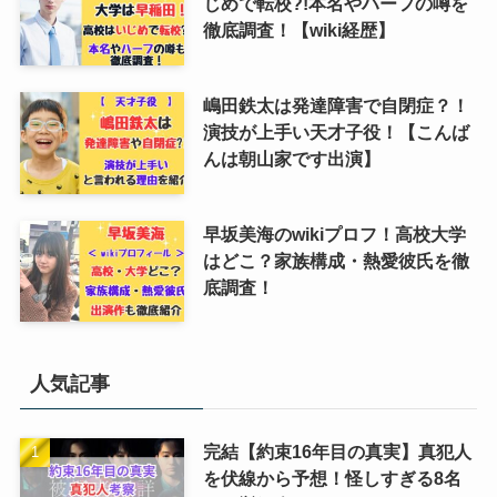
じめで転校?!本名やハーフの噂を
徹底調査！【wiki経歴】
嶋田鉄太は発達障害で自閉症？！
演技が上手い天才子役！【こんば
んは朝山家です出演】
早坂美海のwikiプロフ！高校大学
はどこ？家族構成・熱愛彼氏を徹
底調査！
人気記事
完結【約束16年目の真実】真犯人
を伏線から予想！怪しすぎる8名