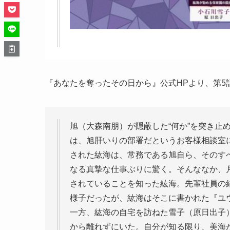
『あなたを奪ったその日から』公式HPより、第5
旭（大森南朋）が隠蔽した“何か”を突き止
は、旭肝いりの部署だというお客様相談室
された紘海は、常務である旭自ら、そのす
なる真摯な仕事ぶりに驚く。そんななか、
されていることを知った紘海。先輩社員の
様子だったが、紘海はそこに書かれた『ユ
一方、紘海の自宅を訪ねた雪子（原日出子
から離れずにいた。自分が知る限り、美海