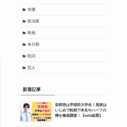
俳優
政治家
映画
未分類
歌詞
芸人
新着記事
栄莉弥は早稲田大学生！高校は
いじめで転校?!本名やハーフの
噂を徹底調査！【wiki経歴】