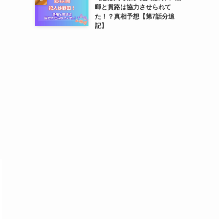
暉と貫路は協力させられて
た！？真相予想【第7話分追
記】