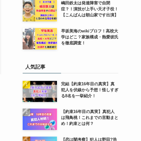
嶋田鉄太は発達障害で自閉
症？！演技が上手い天才子役！
【こんばんは朝山家です出演】
早坂美海のwikiプロフ！高校大
学はどこ？家族構成・熱愛彼氏
を徹底調査！
人気記事
完結【約束16年目の真実】真
犯人を伏線から予想！怪しすぎ
る8名を一挙紹介！
【約束16年目の真実】真犯人
は飛鳥桃！これまでの言動まと
め！約束とは何？
【恋は闇考察】犯人は野田?浩