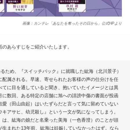
画像：カンテレ「あなたを奪ったその日から」公式HPより
話のあらすじをご紹介いたします。
めるため、『スイッチバック』に就職した紘海（北川景子）
に配属される。早速、寄せられたお客様の声の仕分けを任
べてに目を通していると聞き、抱いていたイメージとは異
月に数回、ある特定の店舗に旭への誹謗中傷の書面が投函
結愛（田山由起）はいたずらだと言って気に留めていない
ウキアサヒ、幼児殺し』という一文が気になってしまう。
）は、紘海の娘だと名乗った美海（一色香澄）のことが頭
が生まれた13年前、紘海は妊娠していなかったはず。なら