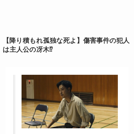
【降り積もれ孤独な死よ】傷害事件の犯人
は主人公の冴木⁉