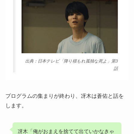
出典：日本テレビ「降り積もれ孤独な死よ」第3
話
プログラムの集まりが終わり、冴木は蒼佑と話を
します。
冴木「俺がおまえを捨てて出ていかなきゃ