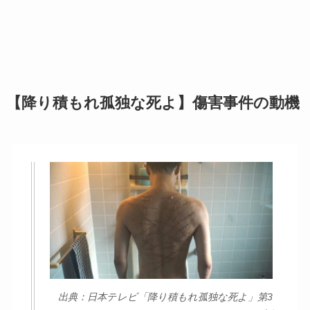
【降り積もれ孤独な死よ】傷害事件の動機
出典：日本テレビ「降り積もれ孤独な死よ」第3