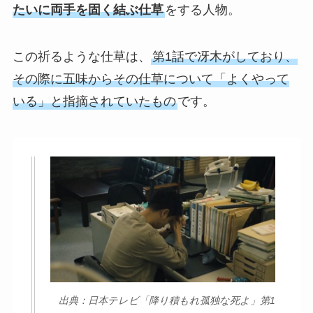
たいに両手を固く結ぶ仕草
をする人物。
この祈るような仕草は、
第1話で冴木がしており、
その際に五味からその仕草について「よくやって
いる」と指摘されていたもの
です。
出典：日本テレビ「降り積もれ孤独な死よ」第1