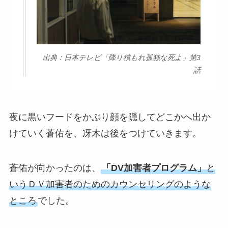
出典：日本テレビ「降り積もれ孤独な死よ」第3
話
夜に黒いフードをかぶり顔を隠してどこかへ出か
けていく蒼佑を、冴木は後をつけていきます。
蒼佑が向かったのは、
「DV加害者プログラム」
と
いうＤＶ加害者のためのカウンセリングのような
ところ
でした。