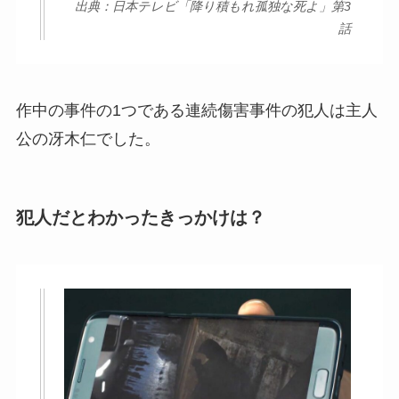
出典：日本テレビ「降り積もれ孤独な死よ」第3
話
作中の事件の1つである連続傷害事件の犯人は主人
公の冴木仁でした。
犯人だとわかったきっかけは？