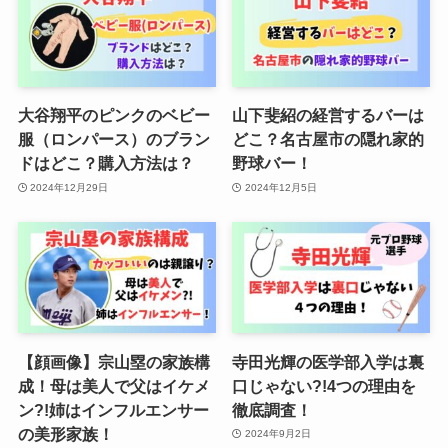
大谷翔平のピンクのベビー
山下斐紹の経営するバーは
服（ロンパース）のブラン
どこ？名古屋市の隠れ家的
ドはどこ？購入方法は？
野球バー！
2024年12月29日
2024年12月5日
【顔画像】宗山塁の家族構
寺田光輝の医学部入学は裏
成！母は美人で父はイケメ
口じゃない?!4つの理由を
ン?!姉はインフルエンサー
徹底調査！
の美形家族！
2024年9月2日