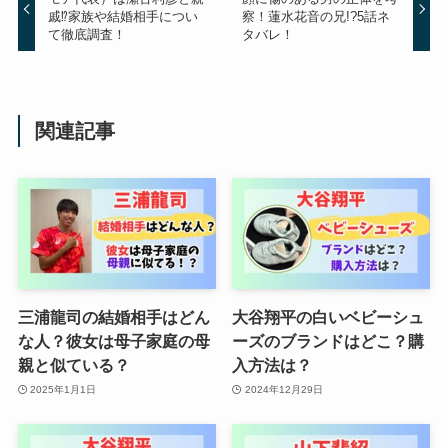
戚⁉家族や結婚相手につい
察！蓮水花音の兄!?5話ネ
て徹底調査！
タバレ！
関連記事
三浦龍司の結婚相手はどん
大谷翔平の白いベビーシュ
な人？彼女は母子家庭の母
ーズのブランドはどこ？購
親と似ている？
入方法は？
2025年1月1日
2024年12月29日